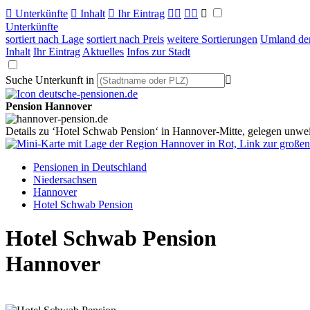

Unterkünfte

Inhalt

Ihr Eintrag



Unterkünfte
sortiert nach Lage
sortiert nach Preis
weitere Sortierungen
Umland der
Inhalt
Ihr Eintrag
Aktuelles
Infos zur Stadt
Suche Unterkunft in

Pension Hannover
Details zu ‘Hotel Schwab Pension‘ in Hannover-Mitte, gelegen unweit 
Pensionen in Deutschland
Niedersachsen
Hannover
Hotel Schwab Pension
Hotel Schwab Pension
Hannover